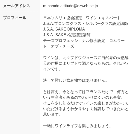
メールアドレス
m.harada.attitude@ezweb.ne.jp
プロフィール
日本ソムリエ協会認定 ワインエキスパート
J.S.A.ブロンズクラス・シルバークラス認定講師
J.S.A. SAKE DIPLOMA
J.S.A. SAKE 検定認定講師
チーズプロフェッショナル協会認定 コムラー
ド・オブ・チーズ
ワインは、元々ブドウジュースに自然界の天然酵
母の作用によりブドウ酒となったもの。それがワ
インです。
決して難しい飲み物ではありません。
とは言え、今となってはフランスだけで、何万と
いう生産者があるのでわかりにくいのも事実。
そこを少し知るだけでワインの楽しさがわかって
いただけるようわかりやすく解説していきたいと
思います。
一緒にワインライフを楽しみましょう。