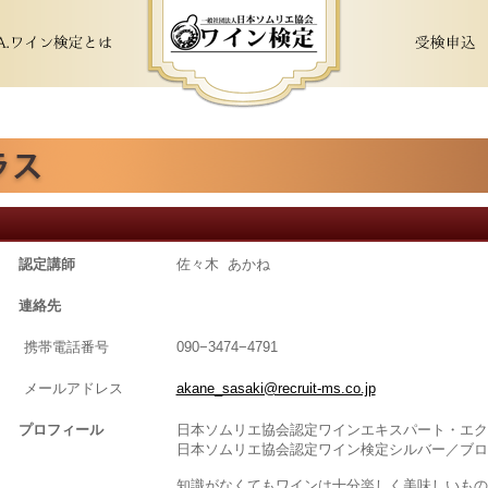
認定講師
佐々木 あかね
連絡先
携帯電話番号
090−3474−4791
メールアドレス
akane_sasaki@recruit-ms.co.jp
プロフィール
日本ソムリエ協会認定ワインエキスパート・エク
日本ソムリエ協会認定ワイン検定シルバー／ブロ
知識がなくてもワインは十分楽しく美味しいもの