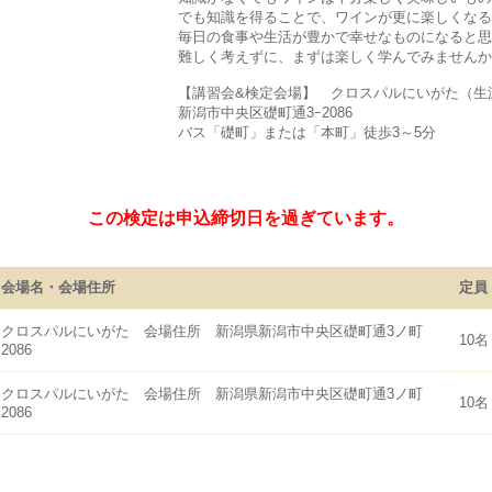
でも知識を得ることで、ワインが更に楽しくなる
毎日の食事や生活が豊かで幸せなものになると思
難しく考えずに、まずは楽しく学んでみませんか
【講習会&検定会場】 クロスパルにいがた（生
新潟市中央区礎町通3ｰ2086
バス「礎町」または「本町」徒歩3～5分
この検定は申込締切日を過ぎています。
会場名・会場住所
定員
クロスパルにいがた 会場住所 新潟県新潟市中央区礎町通3ノ町
10名
2086
クロスパルにいがた 会場住所 新潟県新潟市中央区礎町通3ノ町
10名
2086