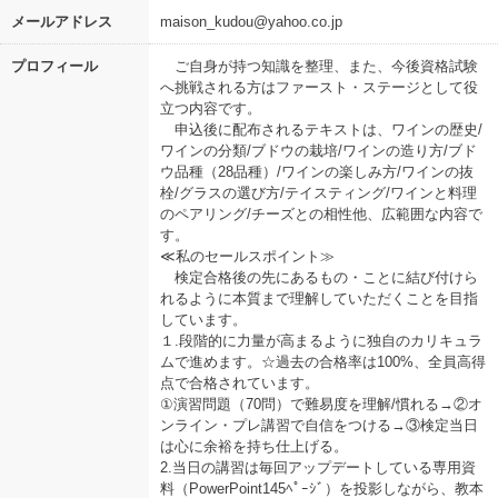
メールアドレス
maison_kudou@yahoo.co.jp
プロフィール
ご自身が持つ知識を整理、また、今後資格試験
へ挑戦される方はファースト・ステージとして役
立つ内容です。
申込後に配布されるテキストは、ワインの歴史/
ワインの分類/ブドウの栽培/ワインの造り方/ブド
ウ品種（28品種）/ワインの楽しみ方/ワインの抜
栓/グラスの選び方/テイスティング/ワインと料理
のペアリング/チーズとの相性他、広範囲な内容で
す。
≪私のセールスポイント≫
検定合格後の先にあるもの・ことに結び付けら
れるように本質まで理解していただくことを目指
しています。
１.段階的に力量が高まるように独自のカリキュラ
ムで進めます。☆過去の合格率は100%、全員高得
点で合格されています。
①演習問題（70問）で難易度を理解/慣れる→②オ
ンライン・プレ講習で自信をつける→③検定当日
は心に余裕を持ち仕上げる。
2.当日の講習は毎回アップデートしている専用資
料（PowerPoint145ﾍﾟｰｼﾞ）を投影しながら、教本