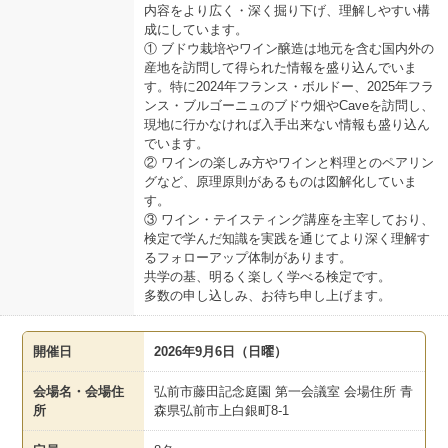
内容をより広く・深く掘り下げ、理解しやすい構
成にしています。
① ブドウ栽培やワイン醸造は地元を含む国内外の
産地を訪問して得られた情報を盛り込んでいま
す。特に2024年フランス・ボルドー、2025年フラ
ンス・ブルゴーニュのブドウ畑やCaveを訪問し、
現地に行かなければ入手出来ない情報も盛り込ん
でいます。
② ワインの楽しみ方やワインと料理とのペアリン
グなど、原理原則があるものは図解化していま
す。
③ ワイン・テイスティング講座を主宰しており、
検定で学んだ知識を実践を通じてより深く理解す
るフォローアップ体制があります。
共学の基、明るく楽しく学べる検定です。
多数の申し込しみ、お待ち申し上げます。
開催日
2026年9月6日（日曜）
会場名・会場住
弘前市藤田記念庭園 第一会議室 会場住所 青
所
森県弘前市上白銀町8-1