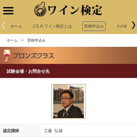
ワイン検定
ホーム
J.S.A.ワイン検定とは
受検申込み
その他申込
ホーム
>
受検申込み
試験会場・お問合せ先
認定講師
工藤 弘城