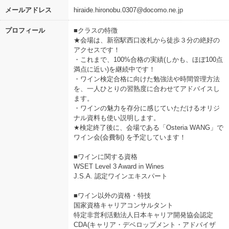
メールアドレス
hiraide.hironobu.0307@docomo.ne.jp
プロフィール
■クラスの特徴
★会場は、新宿駅西口改札から徒歩３分の絶好の
アクセスです！
・これまで、100%合格の実績(しかも、ほぼ100点
満点に近い)を継続中です！
・ワイン検定合格に向けた勉強法や時間管理方法
を、一人ひとりの習熟度に合わせてアドバイスし
ます。
・ワインの魅力を存分に感じていただけるオリジ
ナル資料も使い説明します。
★検定終了後に、会場である「Osteria WANG」で
ワイン会(会費制) を予定しています！
■ワインに関する資格
WSET Level 3 Award in Wines
J.S.A. 認定ワインエキスパート
■ワイン以外の資格・特技
国家資格キャリアコンサルタント
特定非営利活動法人日本キャリア開発協会認定
CDA(キャリア・デベロップメント・アドバイザ