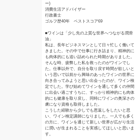
ー)
消費生活アドバイザー
行政書士
ゴルフ歴40年 ベストスコア69
■ワインは「少し先の上質な世界へつながる潤滑
油」
私は、長年ビジネスマンとして日々忙しく働いて
きました。その中で仕事に行き詰まり、精神的に
も肉体的にも追い詰められた時期がありました。
そんな時、疲弊した私を救ったのがワインでし
た。仕事以外で、自分を取り戻す時間が欲しいと
いう思いで以前から興味のあったワインの世界に
向き合ってみようと思い出会ったのが、ワイン検
定でした。学び始めてワインを通して多くの仲間
に出会い過ごすうちに、すっかり精神的にも肉体
的にも健康を取り戻し、同時にワインの奥深さの
虜になり資格も取得しました。
こうした経験から少しでも恩返しをしたいと思
い、ワイン検定講師になりました。一人でも多く
の方に、ワインを通じて新しい世界が広がり生活
に潤いが生まれることを実感してほしいと思いま
す。