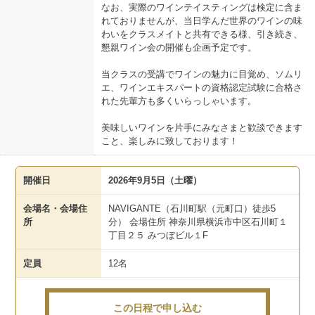
なお、実際のワインテイスティングは検定に含ま
れておりませんが、当日学んだ世界のワインの味
わいをクラスメイトと共有できる様、引き続き、
懇親ワイン会の開催も企画予定です。
当クラスの受講でワインの魅力に目覚め、ソムリ
エ、ワインエキスパートの資格認定試験に合格さ
れた先輩方も多くいらっしゃいます。
美味しいワインを片手にみなさまと歓談できます
こと、楽しみに致しております！
開催日
2026年9月5日（土曜）
会場名・会場住
NAVIGANTE（石川町駅（元町口）徒歩5
所
分） 会場住所 神奈川県横浜市中区石川町１
丁目２５ みつぼビル１F
定員
12名
この日程で申し込む