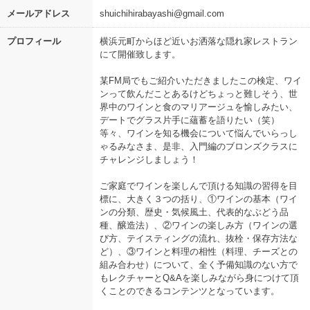
メールアドレス
shuichihirabayashi@gmail.com
プロフィール
横浜元町からほど近いお洒落な隠れ家レストラン
にて開催致します。
某FM局でもご紹介いただきましたこの検定、ワイ
ンって飲んだことあるけどちょっと難しそう、世
界中のワインと食のマリアージュを愉しみたい、
デートでグラス片手に蘊蓄を語りたい（笑）
等々、ワインを知る機会について悩んでいらっし
ゃるみなさま、是非、入門編のブロンズクラスに
チャレンジしましょう！
ご家庭でワインを楽しんで頂ける知識の習得を目
標に、大きく３つの括り、①ワインの基本（ワイ
ンの分類、歴史・気候風土、代表的なぶどう品
種、醸造法）、②ワインの楽しみ方（ワインの選
び方、テイスティングの流れ、抜栓・保存方法な
ど）、③ワインと料理の相性（料理、チーズとの
組み合わせ）について、全く予備知識のない方で
もレクチャーとQ&Aを楽しみながら身につけて頂
くことのできるコンテンツとなっています。