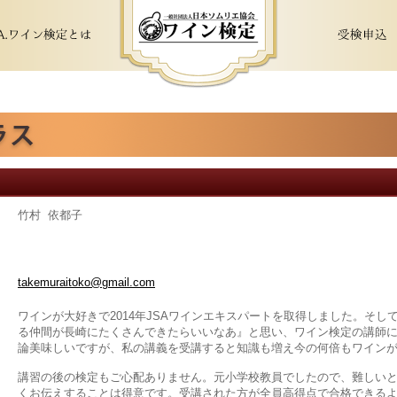
竹村 依都子
takemuraitoko@gmail.com
ワインが大好きで2014年JSAワインエキスパートを取得しました。そ
る仲間が長崎にたくさんできたらいいなあ』と思い、ワイン検定の講師
論美味しいですが、私の講義を受講すると知識も増え今の何倍もワイン
講習の後の検定もご心配ありません。元小学校教員でしたので、難しい
くお伝えすることは得意です。受講された方が全員高得点で合格できる