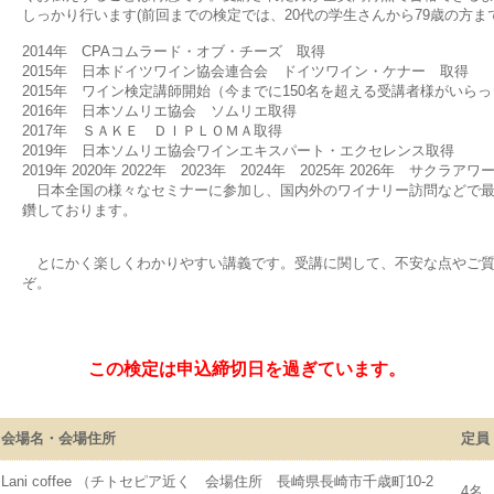
しっかり行います(前回までの検定では、20代の学生さんから79歳の方ま
2014年 CPAコムラード・オブ・チーズ 取得
2015年 日本ドイツワイン協会連合会 ドイツワイン・ケナー 取得
2015年 ワイン検定講師開始（今までに150名を超える受講者様がいら
2016年 日本ソムリエ協会 ソムリエ取得
2017年 ＳＡＫＥ ＤＩＰＬＯＭＡ取得
2019年 日本ソムリエ協会ワインエキスパート・エクセレンス取得
2019年 2020年 2022年 2023年 2024年 2025年 2026年 サ
日本全国の様々なセミナーに参加し、国内外のワイナリー訪問などで最
鑽しております。
とにかく楽しくわかりやすい講義です。受講に関して、不安な点やご質
ぞ。
この検定は申込締切日を過ぎています。
会場名・会場住所
定員
Lani coffee （チトセピア近く 会場住所 長崎県長崎市千歳町10-2
4名