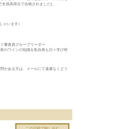
で全員高得点で合格されました)。
っしゃいます）
クラアワード審査員グループリーダー
新のワインの知識を私自身も日々学び研
問がある方は、メールにて遠慮なくどう
この日程で申し込む