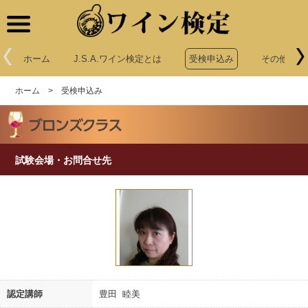
ワイン検定
ホーム
J.S.A.ワイン検定とは
受検申込み
その他申込
ホーム
>
受検申込み
試験会場・お問合せ先
認定講師
豊田 睦美