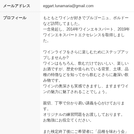
メールアドレス
eggart.lunamaria@gmail.com
プロフィール
もともとワインが好きでブルゴーニュ、ボルドー
など訪問してました。
一念発起し、2014年ワインエキスパート、2019年
ワインエキスパートエクセレンスを取得しまし
た。
ワインライフをさらに楽しむためにステップアッ
プしませんか?
ワインはもちろん、飲むだけでおいしい、楽しい
お酒ですが、歴史や造られている背景、土壌、品
種の特徴などを知ってから飲むとさらに趣深い飲
み物です。
ワインの奥深さも実感できますし、ますますワイ
ンの魅力に魅了されることでしょう。
親切、丁寧で分かり易い講義を心がけておりま
す。
オリジナルの練習問題をお渡ししております。
お勉強にお役立てください。
また検定終了後にご希望者に「品種を味わう会」