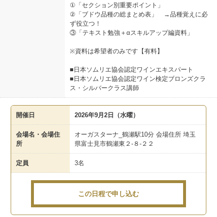
①「セクション別重要ポイント」
②「ブドウ品種の総まとめ表」 →品種覚えに必
ず役立つ！
③「テキスト勉強＋αスキルアップ編資料」
※資料は希望者のみです【有料】
■日本ソムリエ協会認定ワインエキスパート
■日本ソムリエ協会認定ワイン検定ブロンズクラ
ス・シルバークラス講師
開催日
2026年9月2日（水曜）
会場名・会場住
オーガスターナ_鶴瀬駅10分 会場住所 埼玉
所
県富士見市鶴瀬東２-８-２２
定員
3名
この日程で申し込む