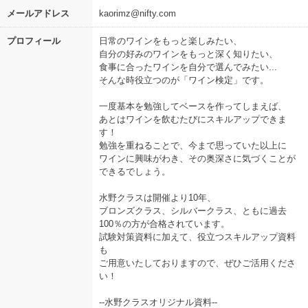
メールアドレス
kaorimz@nifty.com
プロフィール
日常のワインをもっと楽しみたい、
自分の好みのワインをもっと深く知りたい、
食事に合ったワインを自分で選んでみたい...
そんな時役立つのが「ワイン検定」です。
一度基本を勉強してベースを作ってしまえば、
あとはワインを飲むたびにスキルアップできま
す！
勉強を重ねることで、今まで思っていた以上に
ワインに興味がわき、その奥深さに気づくことが
できるでしょう。
水野クラスは開催より10年、
ブロンズクラス、シルバークラス、ともに過去
100％の方が合格されています。
試験対策資料に加えて、役立つスキルアップ資料
も
ご用意いたしておりますので、ぜひご活用くださ
い！
--水野クラスオリジナル資料--