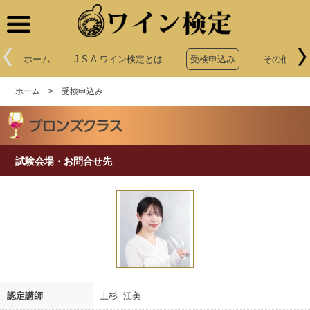
ワイン検定
ホーム
J.S.A.ワイン検定とは
受検申込み
その他申込
ホーム
>
受検申込み
試験会場・お問合せ先
認定講師
上杉 江美