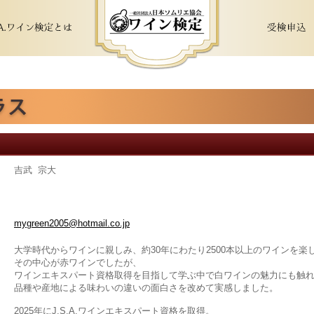
吉武 宗大
mygreen2005@hotmail.co.jp
大学時代からワインに親しみ、約30年にわたり2500本以上のワインを楽
その中心が赤ワインでしたが、
ワインエキスパート資格取得を目指して学ぶ中で白ワインの魅力にも触
品種や産地による味わいの違いの面白さを改めて実感しました。
2025年にJ.S.A.ワインエキスパート資格を取得。