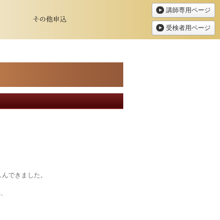
講師専用ページ
受検者用ページ
しんできました。
れ、