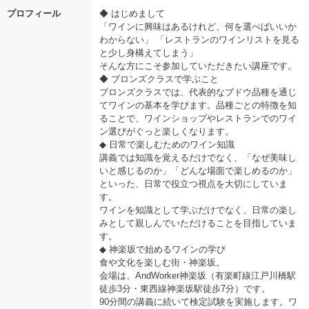
プロフィール
◆ はじめまして
「ワインに興味はあるけれど、何を選べばいいか
わからない」 「レストランのワインリストを見る
と少し身構えてしまう」
そんな方にこそ参加していただきたい講座です。
◆ ブロンズクラスで学ぶこと
ブロンズクラスでは、代表的なブドウ品種を通じ
てワインの基本を学びます。品種ごとの特徴を知
ることで、ワインショップやレストランでのワイ
ン選びがぐっと楽しくなります。
◆ 日常で楽しむためのワイン知識
講義では知識を覚えるだけでなく、「なぜ美味し
いと感じるのか」「どんな場面で楽しめるのか」
といった、日常で役立つ視点を大切にしていま
す。
ワインを知識として学ぶだけでなく、日常の楽し
みとして親しんでいただけることを目指していま
す。
◆ 神楽坂で始めるワインの学び
食や文化を楽しむ街・神楽坂。
会場は、AndWorker神楽坂（有楽町線江戸川橋駅
徒歩3分・東西線神楽坂駅徒歩7分）です。
90分間の講義に続いて検定試験を実施します。ワ