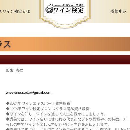
加來 貞仁
wisewine.sada@gmail.com
◆2024年ワインエキスパート資格取得
◆2025年ワイン検定ブロンズクラス講師資格取得
◆ワインを知り、ワインを通して人生を豊かにしましょう。
◆講義では、ワイン造りに使われる代表的なブドウ品種やその特徴、チ
らしの中でワインを楽しんでいただける内容をお伝えします。
◆講義終了後には、お店でワインをご一緒することも可能です。9月5日