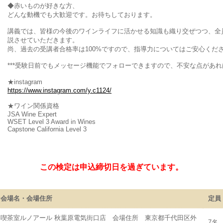
◆赤いものが好きな方、
どんな動機でも大歓迎です。お待ちしております。
講義では、皆様の今後のワインライフに活かせる知識も織り交ぜつつ、全
説させていただきます。
尚、過去の受講者合格率は100%ですので、指導力についてはご安心くだ
***受験日前でもメッセージ機能でフォローできますので、不安な点があ
★instagram
https://www.instagram.com/y.c1124/
★ワイン関係資格
JSA Wine Expert
WSET Level 3 Award in Wines
Capstone California Level 3
この検定は申込締切日を過ぎています。
会場名・会場住所
定員
喫茶室ルノアール 秋葉原電気街口店 会場住所 東京都千代田区外
7名