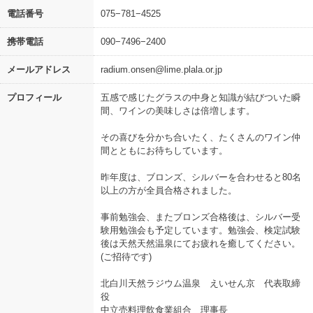
電話番号
075−781−4525
携帯電話
090−7496−2400
メールアドレス
radium.onsen@lime.plala.or.jp
プロフィール
五感で感じたグラスの中身と知識が結びついた瞬
間、ワインの美味しさは倍増します。
その喜びを分かち合いたく、たくさんのワイン仲
間とともにお待ちしています。
昨年度は、ブロンズ、シルバーを合わせると80名
以上の方が全員合格されました。
事前勉強会、またブロンズ合格後は、シルバー受
験用勉強会も予定しています。勉強会、検定試験
後は天然天然温泉にてお疲れを癒してください。
(ご招待です)
北白川天然ラジウム温泉 えいせん京 代表取締
役
中立売料理飲食業組合 理事長