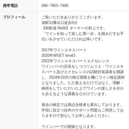
携帯電話
090−7953−7490
プロフィール
ご覧いただきありがとうございます。
栄駅12番出口徒歩5分
【和飲場 Refill】オーナーの村上です。
「ワインを知って楽しむ第一歩」を踏みだすお手
伝いをさせていただければ幸いです。
2017年ワインエキスパート
2020年WSET level3
2022年ワインエキスパートエクセレンス
ワインバーの店長をしつつソムリエ・ワインエキ
スパート及びエクセレンスの試験対策講座を開講
し、2024年10月の独立開業を機にワイン検定講師
となりました。ただ覚えるだけではなく、理解・
納得をしていただいた上でワインの楽しさを分か
ち合えるような講義を心がけています。
過去の検定では満点合格者も輩出しております。
学習に役立つ自作のサポート問題もご用意してお
りますので安心してお申し込みください。
ワインバーでの開催となります。