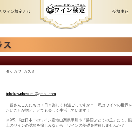
タケカワ カスミ
takekawakasumi@gmail.com
皆さんこんにちは！日々楽しくお過ごしですか？ 私はワインの世界を
たいことが増え、とても楽しく生活しています！
※9/5、6は日本一のワイン産地山梨県甲州市「勝沼ぶどうの丘」にて、眼
上のワインの試飲を愉しみながら、ワインの基礎を習得しませんか？