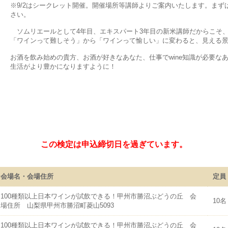
※9/2はシークレット開催。開催場所等講師よりご案内いたします。ま
さい。
ソムリエールとして4年目、エキスパート3年目の新米講師だからこそ
「ワインって難しそう」から「ワインって愉しい」に変わると、見える
お酒を飲み始めの貴方、お酒が好きなあなた、仕事でwine知識が必要な
生活がより豊かになりますように！
この検定は申込締切日を過ぎています。
会場名・会場住所
定員
100種類以上日本ワインが試飲できる！甲州市勝沼ぶどうの丘 会
10名
場住所 山梨県甲州市勝沼町菱山5093
100種類以上日本ワインが試飲できる！甲州市勝沼ぶどうの丘 会