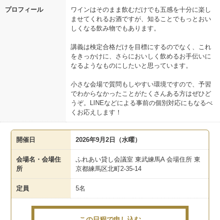
プロフィール
ワインはそのまま飲むだけでも五感を十分に楽し
ませてくれるお酒ですが、知ることでもっとおい
しくなる飲み物でもあります。
講義は検定合格だけを目標にするのでなく、これ
をきっかけに、さらにおいしく飲めるお手伝いに
なるようなものにしたいと思っています。
小さな会場で質問もしやすい環境ですので、予習
でわからなかったことがたくさんある方はぜひど
うぞ。LINEなどによる事前の個別対応にもなるべ
くお応えします！
開催日
2026年9月2日（水曜）
会場名・会場住
ふれあい貸し会議室 東武練馬A 会場住所 東
所
京都練馬区北町2-35-14
定員
5名
この日程で申し込む