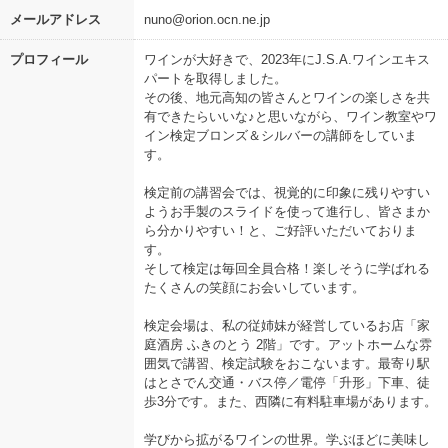
メールアドレス
nuno@orion.ocn.ne.jp
プロフィール
ワインが大好きで、2023年にJ.S.A.ワインエキス
パートを取得しました。
その後、地元高知の皆さんとワインの楽しさを共
有できたらいいな♪と思いながら、ワイン教室やワ
イン検定ブロンズ＆シルバーの講師をしていま
す。
検定前の講習会では、視覚的に印象に残りやすい
ようお手製のスライドを使って進行し、皆さまか
ら分かりやすい！と、ご好評いただいておりま
す。
そして検定は毎回全員合格！楽しそうに学ばれる
たくさんの笑顔にお会いしています。
検定会場は、私の従姉妹が経営しているお店「家
庭酒房 ふきのとう 2階」です。アットホームな雰
囲気で講習、検定試験をおこないます。最寄り駅
はとさでん交通・バス停／電停「升形」下車、徒
歩3分です。また、西隣に有料駐車場があります。
学びから拡がるワインの世界。学ぶほどに美味し