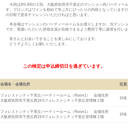
今回は9/5,9/6の２回、大阪府吹田市千里丘のマンション内パーティ
す。ブロンズはワインを初めて学ぶ方にぴったりの内容となっています
の日程で是非チャレンジいただければと思います。
本会場はマンションのパーティールームをお借りしますが、当マンショ
です。受講いただいた皆様全員が合格できるよう懇切丁寧に講習を行い
皆さんとお会いできることを楽しみにしております。
どうぞよろしくお願いいたします。
この検定は申込締切日を過ぎています。
会場名・会場住所
定員
フォレストシティ千里丘パーティールーム（Room1） 会場住所
10名
大阪府吹田市千里丘西24-5フォレストシティ千里丘管理棟２階
フォレストシティ千里丘パーティールーム（Room1） 会場住所
10名
大阪府吹田市千里丘西24-5フォレストシティ千里丘管理棟２階