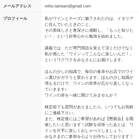
メールアドレス
miho.tamtam@gmail.com
プロフィール
私がワインとチーズに魅了されたのは、イタリア
に住んでいたときのこと。
その美味しさと奥深さに感動し、「もっと知りた
い！」という好奇心から勉強を始めました。
講義では、ただ専門用語を覚えて頂くだけでなく
私が感じた「ワインってこんなに楽しいんだ！」
というワクワクをみなさんにお届けします。
ほんの少しの知識で、毎日の食卓やお店でのワイ
ン選びがガラリと変わります。ほんの少し知識が
増えるだけで、ワインの世界が広がり楽しくなっ
ていきます♪
ワインの扉を一緒に開けてみませんか？
検定前でも質問がありましたら、いつでもお気軽
にご連絡下さい。
また、検定後にはご希望があれば【懇親会】を開
催したいと思います！試験を頑張ったあとは、ワ
インを片手に楽しくおしゃべりしましょう。
みなさまのご参加を心よりお待ちしております！