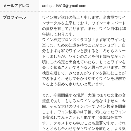
メールアドレス
archgard5510@gmail.com
プロフィール
ワイン検定講師の熊上と申します。名古屋でワイ
ンサークルを主宰しており、ワインエキスパート
の資格を有しております。また、ワイン自体は10
年接しております。
ワイン検定ブロンズクラスは「まず家でワインを
楽しむ」ための知識を持つことがコンセプト。自
分もまずは家でワインと接するところからスター
トしましたが、ワインのことを何も知らなかった
頃にこの検定と出会えていたら、もっとワインを
楽しく知ることができたなと思っております。本
検定を通じて、みなさんがワインを楽しむことが
できるよう、そして分かりやすくワインを理解で
きるよう努めて参りたいと思います。
また、今回開催する場所・大須は様々な文化の交
流点であり、もちろんワインも他なりません。今
回、そんな大須のワインバーでワイン検定を開催
します。ワイン検定の終了後、気になったワイン
を実践してみることも可能です（参加は任意で
す）。テキストから学ぶことも重要ですが、それ
らと照らし合わせながらワインを飲むと、より奥