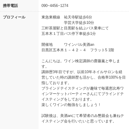
携帯電話
090−4456−1274
プロフィール
東急東横線 祐天寺駅徒歩6分
学芸大学徒歩10分
三軒茶屋駅と目黒駅を結ぶバス乗車にて
五本木１丁目バス停下車徒歩1分
開催地 ワインバル美酒an
目黒区五本木１－４２－４ フラット5 1階
こんにちは。ワイン検定講師の齋藤薫と申しま
す。
講師歴3年目ですが、以前10年ネイルサロンを経
営していた時の講師歴も活かし、合格率100%を目
指しております。
ブラインドテイスティングが趣味で毎週恵比寿ワ
インマーケットパーティーさんにてブラインドテ
イスティングをしております。
楽しくワインの勉強をしましょう！
試験後は、美酒anにて希望者のみ懇親会も兼ねテ
イスティング会を行いたいと思っています。