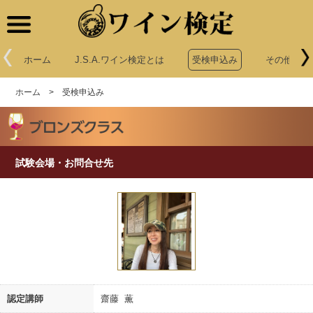
ワイン検定
ホーム
J.S.A.ワイン検定とは
受検申込み
その他申込
ホーム
>
受検申込み
試験会場・お問合せ先
認定講師
齋藤 薫