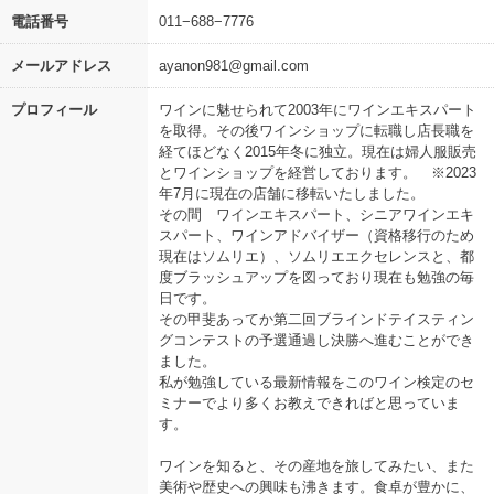
電話番号
011−688−7776
メールアドレス
ayanon981@gmail.com
プロフィール
ワインに魅せられて2003年にワインエキスパート
を取得。その後ワインショップに転職し店長職を
経てほどなく2015年冬に独立。現在は婦人服販売
とワインショップを経営しております。 ※2023
年7月に現在の店舗に移転いたしました。
その間 ワインエキスパート、シニアワインエキ
スパート、ワインアドバイザー（資格移行のため
現在はソムリエ）、ソムリエエクセレンスと、都
度ブラッシュアップを図っており現在も勉強の毎
日です。
その甲斐あってか第二回ブラインドテイスティン
グコンテストの予選通過し決勝へ進むことができ
ました。
私が勉強している最新情報をこのワイン検定のセ
ミナーでより多くお教えできればと思っていま
す。
ワインを知ると、その産地を旅してみたい、また
美術や歴史への興味も沸きます。食卓が豊かに、