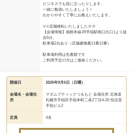
ビジネスでも役に立ったりします。
一緒に勉強いたしましょう！
わかりやすく丁寧にお教えいたします。
※※店舗移転いたしました※※
【会場情報】函館本線JR手稲駅南口出口1より徒
歩5分。
駐車場2台あり（店舗建物裏11番12番）
駐車場利用は先着順です
ご利用予定の方はご連絡ください。
開催日
2026年9月6日（日曜）
会場名・会場住
マダムブティックつるもと 会場住所 北海道
所
札幌市手稲区手稲本町二条2丁目4-20 恒志堂
手稲ビル2
定員
4名