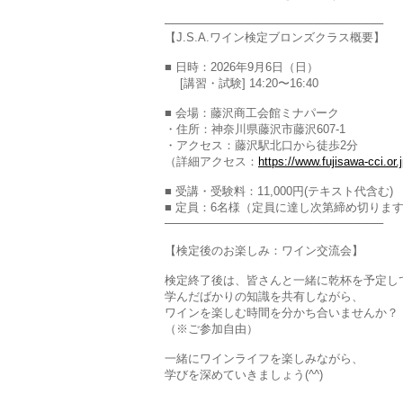
───────────────────────────
【J.S.A.ワイン検定ブロンズクラス概要】
■ 日時：2026年9月6日（日）
[講習・試験] 14:20〜16:40
■ 会場：藤沢商工会館ミナパーク
・住所：神奈川県藤沢市藤沢607-1
・アクセス：藤沢駅北口から徒歩2分
（詳細アクセス：
https://www.fujisawa-cci.or.
■ 受講・受験料：11,000円(テキスト代含む)
■ 定員：6名様（定員に達し次第締め切りま
───────────────────────────
【検定後のお楽しみ：ワイン交流会】
検定終了後は、皆さんと一緒に乾杯を予定し
学んだばかりの知識を共有しながら、
ワインを楽しむ時間を分かち合いませんか？
（※ご参加自由）
一緒にワインライフを楽しみながら、
学びを深めていきましょう(^^)