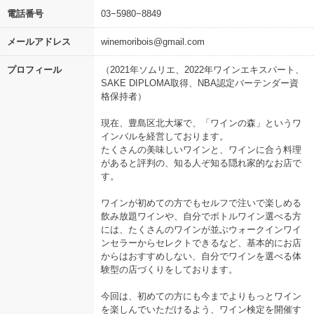
電話番号
03−5980−8849
メールアドレス
winemoribois@gmail.com
プロフィール
（2021年ソムリエ、2022年ワインエキスパート、
SAKE DIPLOMA取得、NBA認定バーテンダー資
格保持者）
現在、豊島区北大塚で、「ワインの森」というワ
インバルを経営しております。
たくさんの美味しいワインと、ワインに合う料理
があると評判の、知る人ぞ知る隠れ家的なお店で
す。
ワインが初めての方でもセルフで注いで楽しめる
飲み放題ワインや、自分でボトルワイン選べる方
には、たくさんのワインが並ぶウォークインワイ
ンセラーからセレクトできるなど、基本的にお店
からはおすすめしない、自分でワインを選べる体
験型の店づくりをしております。
今回は、初めての方にも今までよりもっとワイン
を楽しんでいただけるよう、ワイン検定を開催す