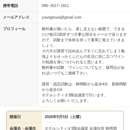
携帯電話
090−2617−1911
メールアドレス
youngmura@gmail.com
プロフィール
教科書が届いたら、差し支えない範囲で、できる
だけ毎日1箇所ずつ大事な部分をメールで送ります
ので、試験まで余裕を持って着実に覚えていきま
しょう。
その方が講習で詰め込んですぐに忘れてしまう勉
強よりもせっかくふだんの生活に役に立つワイン
の知識を身につけられると思います。
教科書や試験、ワインについてなど、疑問点があ
ればいつでもご連絡下さい。
講習・認定試験は、静岡駅から徒歩4分、新静岡駅
から徒歩1分
ホテルシティオ3階会議室で行います。
よろしくお願いいたします。
開催日
2026年9月5日（土曜）
会場名・会場住
ホテルシティオ3階会議室 会場住所 静岡県