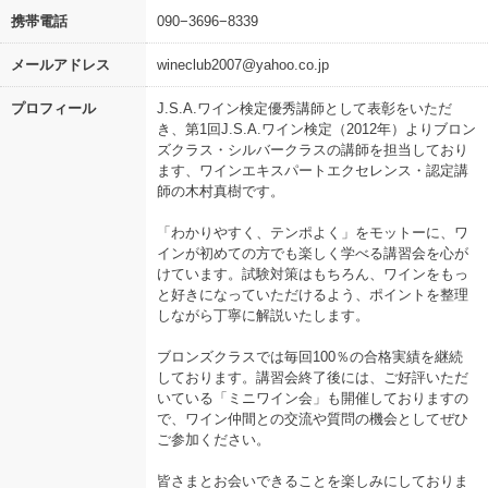
携帯電話
090−3696−8339
メールアドレス
wineclub2007@yahoo.co.jp
プロフィール
J.S.A.ワイン検定優秀講師として表彰をいただ
き、第1回J.S.A.ワイン検定（2012年）よりブロン
ズクラス・シルバークラスの講師を担当しており
ます、ワインエキスパートエクセレンス・認定講
師の木村真樹です。
「わかりやすく、テンポよく」をモットーに、ワ
インが初めての方でも楽しく学べる講習会を心が
けています。試験対策はもちろん、ワインをもっ
と好きになっていただけるよう、ポイントを整理
しながら丁寧に解説いたします。
ブロンズクラスでは毎回100％の合格実績を継続
しております。講習会終了後には、ご好評いただ
いている「ミニワイン会」も開催しておりますの
で、ワイン仲間との交流や質問の機会としてぜひ
ご参加ください。
皆さまとお会いできることを楽しみにしておりま