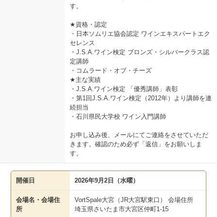
す。
★資格・認定
・日本ソムリエ協会認定 ワインエキスパートエク
セレンス
・J.S.A.ワイン検定 ブロンズ・シルバークラス認
定講師
・コムラード・オブ・チーズ
★主な実績
・J.S.A.ワイン検定 「優秀講師」表彰
・第1回J.S.A.ワイン検定（2012年）より講師を連
続担当
・石川県民大学校 ワイン入門講師
お申し込み後、メールにてご連絡をさせていただ
きます。確認のため必ず「返信」をお願いしま
す。
開催日
2026年9月2日（水曜）
会場名・会場住
VortSpale大宮（JR大宮駅東口） 会場住所
所
埼玉県さいたま市大宮区仲町1-15