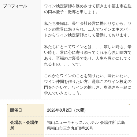
プロフィール
ワイン検定講師を務めさせて頂きます福山市在住
の岡本慶子・徹郎と申します。
私たち夫婦は、長年会社経営に携わりながら、ワ
インの世界に魅せられ、二人でワインエキスパー
トからワイン検定講師として活動しております。
私たちにとってワインとは、、、嬉しい時も、辛
い時も、常に心に寄り添ってくれる心強い味方で
あり、至福のご褒美であり、人生を豊かにしてく
れるもの、、、です。
これからワインのことを知りたい、味わいたい、
ワイン仲間を作りたい方、是非このワイン検定の
門をたたいて、ワインの愉しさ、奥深さを一緒に
学んでいきましょう。
開催日
2026年9月2日（水曜）
会場名・会場住
福山ニューキャッスルホテル 会場住所 広島
所
県福山市三之丸町8番16号