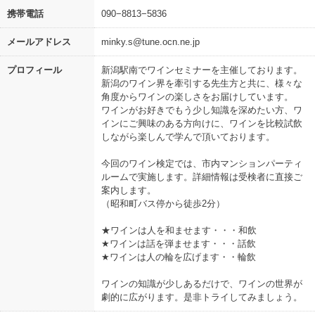
携帯電話
090−8813−5836
メールアドレス
minky.s@tune.ocn.ne.jp
プロフィール
新潟駅南でワインセミナーを主催しております。
新潟のワイン界を牽引する先生方と共に、様々な
角度からワインの楽しさをお届けしています。
ワインがお好きでもう少し知識を深めたい方、ワ
インにご興味のある方向けに、ワインを比較試飲
しながら楽しんで学んで頂いております。
今回のワイン検定では、市内マンションパーティ
ルームで実施します。詳細情報は受検者に直接ご
案内します。
（昭和町バス停から徒歩2分）
★ワインは人を和ませます・・・和飲
★ワインは話を弾ませます・・・話飲
★ワインは人の輪を広げます・・輪飲
ワインの知識が少しあるだけで、ワインの世界が
劇的に広がります。是非トライしてみましょう。