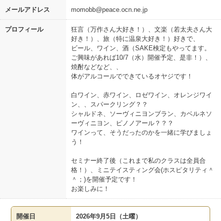
メールアドレス
momobb@peace.ocn.ne.jp
プロフィール
狂言（万作さん大好き！）、文楽（若太夫さん大
好き！）、旅（特に温泉大好き！）好きで、
ビール、ワイン、酒（SAKE検定もやってます。
ご興味があれば10/7（水）開催予定、是非！）、
焼酎などなど、、
体がアルコールでできているオヤジです！
白ワイン、赤ワイン、ロゼワイン、オレンジワイ
ン、、スパークリング？？
シャルドネ、ソーヴィニヨンブラン、カベルネソ
ーヴィニヨン、ピノノアール？？？
ワインって、そうだったのかを一緒に学びましょ
う！
セミナー終了後（これまで私のクラスは全員合
格！）、ミニテイスティング会(ホスピタリティ＾
＾；)を開催予定です！
お楽しみに！
開催日
2026年9月5日（土曜）