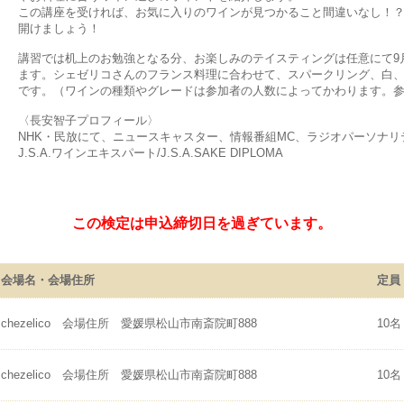
この講座を受ければ、お気に入りのワインが見つかること間違いなし！
開けましょう！
講習では机上のお勉強となる分、お楽しみのテイスティングは任意にて9
ます。シェゼリコさんのフランス料理に合わせて、スパークリング、白
です。（ワインの種類やグレードは参加者の人数によってかわります。
〈長安智子プロフィール〉
NHK・民放にて、ニュースキャスター、情報番組MC、ラジオパーソナ
J.S.A.ワインエキスパート/J.S.A.SAKE DIPLOMA
この検定は申込締切日を過ぎています。
会場名・会場住所
定員
chezelico 会場住所 愛媛県松山市南斎院町888
10名
chezelico 会場住所 愛媛県松山市南斎院町888
10名