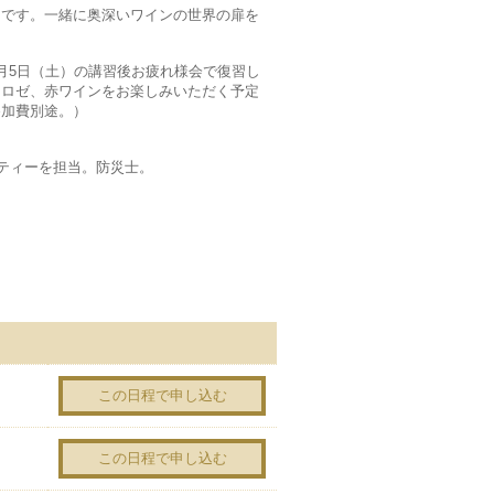
？です。一緒に奥深いワインの世界の扉を
月5日（土）の講習後お疲れ様会で復習し
、ロゼ、赤ワインをお楽しみいただく予定
参加費別途。）
リティーを担当。防災士。
この日程で申し込む
この日程で申し込む