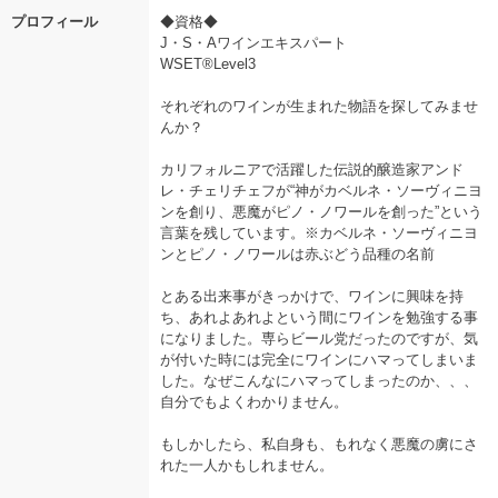
プロフィール
◆資格◆
J・S・Aワインエキスパート
WSET®️Level3
それぞれのワインが生まれた物語を探してみませ
んか？
カリフォルニアで活躍した伝説的醸造家アンド
レ・チェリチェフが“神がカベルネ・ソーヴィニヨ
ンを創り、悪魔がピノ・ノワールを創った”という
言葉を残しています。※カベルネ・ソーヴィニヨ
ンとピノ・ノワールは赤ぶどう品種の名前
とある出来事がきっかけで、ワインに興味を持
ち、あれよあれよという間にワインを勉強する事
になりました。専らビール党だったのですが、気
が付いた時には完全にワインにハマってしまいま
した。なぜこんなにハマってしまったのか、、、
自分でもよくわかりません。
もしかしたら、私自身も、もれなく悪魔の虜にさ
れた一人かもしれません。