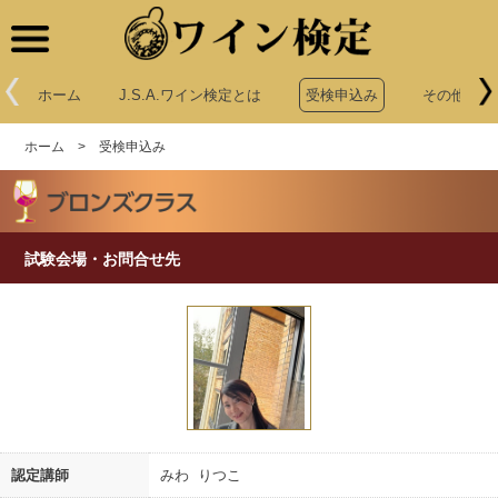
ワイン検定
ホーム
J.S.A.ワイン検定とは
受検申込み
その他申込
ホーム
>
受検申込み
試験会場・お問合せ先
認定講師
みわ りつこ