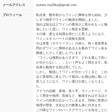
メールアドレス
ryutaro.ma20ka@gmail.com
プロフィール
私自身、数年前からワインに興味を持ち始め、少
しずつ独学でワインの勉強を開始しました。
知れば知るほどワインの奥深さに惹かれもっと勉
強したいと思い、ワイン検定を受験。
その後、更なる知識を得たいと思うようになり、
ワインエキスパートの資格を取得。
今は本業（サラリーマン）の傍ら、時々老若男女
問わずワインに興味がある人を集めてワイン会を
開催したりして楽しんでいます。
「ワインは種類がありすぎて、どれを選んで良い
か分からない。。」という声をよく聞きます。私
自身も勉強する前は同じでした。
しかし、勉強してワインが分かってくると、これ
ほど多様性に富んでいて面白いお酒は他に無いと
思うようになり、ワイン選びが楽しくなりまし
た。
ブドウの品種、産地、造り手、ヴィンテージ、そ
して歴史や地理、気候など、勉強すればするほど
ワインの世界が広がっていきます。同時に世界の
地理や歴史、文化などの教養も身に付きます。
この様なワインのバックグラウンドを知ることに