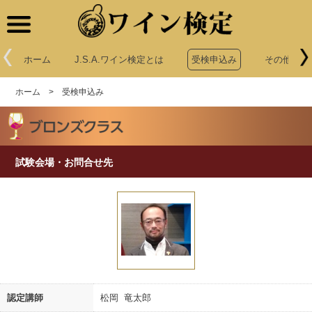
ワイン検定
ホーム
J.S.A.ワイン検定とは
受検申込み
その他申込
ホーム
>
受検申込み
試験会場・お問合せ先
認定講師
松岡 竜太郎