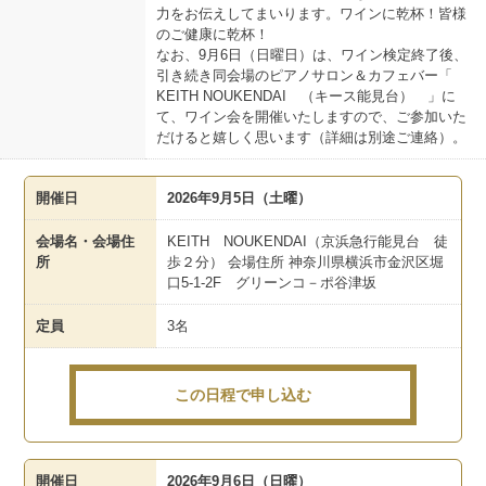
力をお伝えしてまいります。ワインに乾杯！皆様
のご健康に乾杯！
なお、9月6日（日曜日）は、ワイン検定終了後、
引き続き同会場のピアノサロン＆カフェバー「
KEITH NOUKENDAI （キース能見台） 」に
て、ワイン会を開催いたしますので、ご参加いた
だけると嬉しく思います（詳細は別途ご連絡）。
開催日
2026年9月5日（土曜）
会場名・会場住
KEITH NOUKENDAI（京浜急行能見台 徒
所
歩２分） 会場住所 神奈川県横浜市金沢区堀
口5-1-2F グリーンコ－ポ谷津坂
定員
3名
この日程で申し込む
開催日
2026年9月6日（日曜）