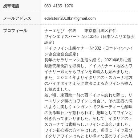
携帯電話
080−4135−1976
メールアドレス
edelstein2018kn@gmail.com
プロフィール
ナーエなび 代表 東京都目黒区在住
ワインエキスパート No.13345（日本ソムリエ協会
認定）
ドイツワイン上級ケナー Nr.332（日本ドイツワイ
ン協会連合会認定）
長年のサラリーマン生活を経て、2021年6月に酒
類販売業免許を取得し、ドイツのナーエ地区のワ
イナリー蔵元からワインを直輸入し始めました。
また、２０２４年よりイタリアのトスカーナ地方
のバイオダイナミック農法による赤ワインも輸入
し始めました。
若い頃、東西統一前の西ドイツを訪れた際に、リ
ースリング種の白ワインに出会い、その宝石の滴
のように美しくエレガントでフルーティーな酸味
のある味わいが忘れられず、趣味としてワインと
付き合ってまいりました。そして、イタリアのト
スカーナでは素晴らしいワインに出会いました。
ワイン初心者の方々をはじめ、皆様にドイツ及び
イタリアワインはもとより様々な国のワインの魅