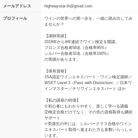
メールアドレス
highwaystar.th@gmail.com
プロフィール
ワインの世界への第一歩を、一緒に踏み出してみ
ませんか？
【講師実績】
2018年から9年連続でワイン検定を開講。
ブロンズ合格者58名（合格率95%）
シルバー合格者32名（合格率100%）
の実績があります。
【保有資格】
JSA認定ワインエキスパート・ワイン検定講師／
WSET Level 3（Pass with Distinction）／日本ワ
インマスター／チリワインエキスパート ほか
【私の講座の特徴】
①初心者にもわかりやすく、楽しく学べる講義
②検定合格だけでなく、その先の資格取得も継続
サポート
※受講生の中には、シルバークラス合格やワイン
エキスパート取得へ進まれた方も多数いらっしゃ
います。