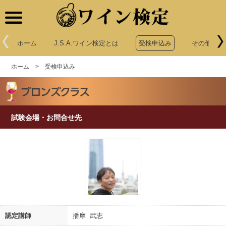
ワイン検定
ホーム
J.S.A.ワイン検定とは
受検申込み
その他申込
ホーム
>
受検申込み
試験会場・お問合せ先
認定講師
播摩 武志