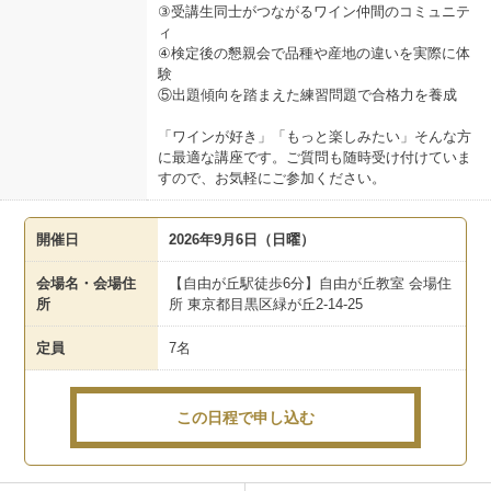
③受講生同士がつながるワイン仲間のコミュニテ
ィ
④検定後の懇親会で品種や産地の違いを実際に体
験
⑤出題傾向を踏まえた練習問題で合格力を養成
「ワインが好き」「もっと楽しみたい」そんな方
に最適な講座です。ご質問も随時受け付けていま
すので、お気軽にご参加ください。
開催日
2026年9月6日（日曜）
会場名・会場住
【自由が丘駅徒歩6分】自由が丘教室 会場住
所
所 東京都目黒区緑が丘2-14-25
定員
7名
この日程で申し込む