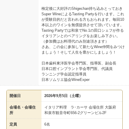
検定後に大好評のShigechan持ち込みとっておき
Super WineによるTasting Partyを行います。これ
が受験目的だと言われる方もおられます。毎回10
本以上のワインを無償提供させて頂いています。
Tasting Partyでは和泉でNo.1の田口シェフが作る
イタリアンとのペアリングをお楽しみ下さい。
（参加費はお料理代のみ別途頂きます）
さあ、この会に参加して新たなWine仲間をみつけ
ましょう！そして人生を豊かにしましょう！
日本歯科東洋医学会専門医、指導医、副会長
日本口腔インプラント学会専門医、代議員
ランニング学会認定指導員
日本ソムリエ協会WineExper
開催日
2026年9月5日（土曜）
会場名・会場住
イタリア料理 ラ･カーサ 会場住所 大阪府
所
和泉市観音寺町656-2グリーンビル2F
定員
6名