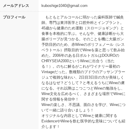
メールアドレス
kuboshige1040@gmail.com
プロフィール
もともとアルコールに弱かった歯科医師で鍼灸
師。専門は東洋医学と口腔外科とインプラント。
45歳から健康のため運動（スロージョギング）と
食事を本格的に学ぶ。そんな中、健康診断から大
腸ポリープが見つかる。そのことを機に大腸ガン
予防目的のため、赤Wineのポリフェノール（レス
ベラトール）摂取目的でWineを薬と思って飲み始
めた。2006年のある日ポルトガルはDOUROの
CHRYSEIA2000というWineに出合う（当た
る！）。のちに解るがこれがワイナリー最初の
Vintageだった。数種類のブドウのアッサンブラー
ジュで複雑な味わい、2日目3日目の方が美味しく
なるはなぜ？どうして？と考えるうちにWineの虜
になる。それ以降はこつこつとWineの勉強をし、
Wine文化を広めるべく、さまざまな場所でWineに
関する情報を発信中！
Wineの楽しさ、不思議、面白さを学び、Wineにつ
いて一緒に語り合いましょう！
オリジナルな内容としてWineと健康に関する
EvidenceやWineを飲む医学的な意味についても紹
介します！