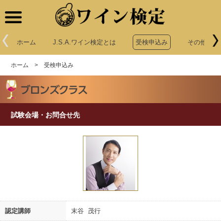
ワイン検定
ホーム
J.S.A.ワイン検定とは
受検申込み
その他申込
ホーム
>
受検申込み
試験会場・お問合せ先
認定講師
末谷 茂行