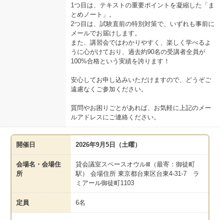
1つ目は、テキストの重要ポイントを凝縮した「ま
とめノート」。
2つ目は、試験直前の特別対策で、いずれも事前に
メールでお届けします。
また、講習会ではわかりやすく、楽しく学べるよ
うに心がけており、過去約90名の受講者全員が
100%合格という実績を誇ります！
安心してお申し込みいただけますので、どうぞご
遠慮なくご参加ください。
質問やお困りごとがあれば、お気軽に上記のメー
ルアドレスにご連絡ください。
開催日
2026年9月5日（土曜）
会場名・会場住
貸会議室スペースオウルⅢ（最寄：御徒町
所
駅） 会場住所 東京都台東区台東4-31-7 ラ
ミアール御徒町1103
定員
6名