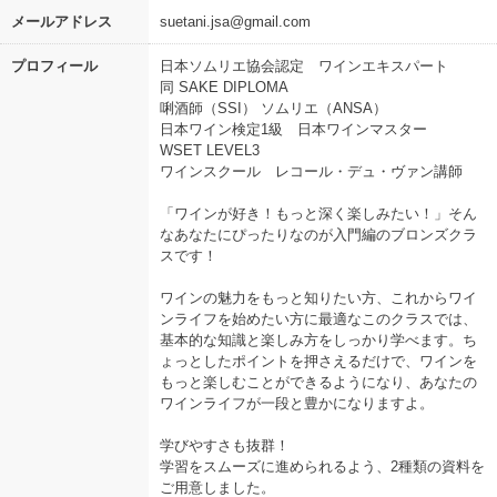
メールアドレス
suetani.jsa@gmail.com
プロフィール
日本ソムリエ協会認定 ワインエキスパート
同 SAKE DIPLOMA
唎酒師（SSI） ソムリエ（ANSA）
日本ワイン検定1級 日本ワインマスター
WSET LEVEL3
ワインスクール レコール・デュ・ヴァン講師
「ワインが好き！もっと深く楽しみたい！」そん
なあなたにぴったりなのが入門編のブロンズクラ
スです！
ワインの魅力をもっと知りたい方、これからワイ
ンライフを始めたい方に最適なこのクラスでは、
基本的な知識と楽しみ方をしっかり学べます。ち
ょっとしたポイントを押さえるだけで、ワインを
もっと楽しむことができるようになり、あなたの
ワインライフが一段と豊かになりますよ。
学びやすさも抜群！
学習をスムーズに進められるよう、2種類の資料を
ご用意しました。