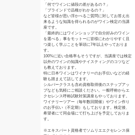
「何でワインに値段の差があるの？」
「ブラインドで品種がわかるの？」
など皆様が思い浮かべるご質問に対してお答え出
来るような知識を得られるのがワイン検定の当講
座です。
「最終的にはワインショップで自分好みのワイン
を選べる」事をモットーに皆様にわかりやすく且
つ楽しく学ぶことを筆頭に7年以上やっておりま
す。
100%に近い合格率もそうですが、当講座では検定
以外のワインの知識やテイスティングのコツなど
も教えております。
特に日本ワインはワイナリーのお手伝いなどの経
験も踏まえて話してます。
シルバークラスも含め資格取得後のステップアッ
プなども気軽にご相談ください。一般呼称からエ
クセレンス呼称試験対策講座もやっております。
ワイナリーツアー（毎年数回開催）やワイン作り
のお手伝い（不定期）もしております。検定後、
希望者にて同会場にて打ち上げを予定しておりま
す。
※エキスパート資格者でソムリエエクセレンス保