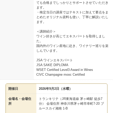
ても合格までしっかりとサポートさせていただき
ます。
・検定当日の講座ではテキストに加えて要点をま
とめたオリジナル資料も使い、丁寧に解説いたし
ます。
＜講師紹介＞
ワイン好きが高じてエキスパートを取得しまし
た。
国内外のワイン産地に赴き、ワイナリー巡りを楽
しんでいます。
JSA ワインエキスパート
JSA SAKE DIPLOMA
WSET Certified Level3 Award in Wines
CIVC Champagne mooc Certified
開催日
2026年9月2日（水曜）
会場名・会場住
トランキリテ（JR東海道線 茅ヶ崎駅 徒歩7
所
分） 会場住所 神奈川県茅ヶ崎市幸町7-20 ブ
ルースカイ湘南 1-B