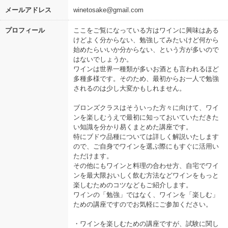
メールアドレス
winetosake@gmail.com
プロフィール
ここをご覧になっている方はワインに興味はある
けどよく分からない、勉強してみたいけど何から
始めたらいいか分からない、という方が多いので
はないでしょうか。
ワインは世界一種類が多いお酒とも言われるほど
多種多様です。そのため、最初からお一人で勉強
されるのは少し大変かもしれません。
ブロンズクラスはそういった方々に向けて、ワイ
ンを楽しむうえで最初に知っておいていただきた
い知識を分かり易くまとめた講座です。
特にブドウ品種については詳しく解説いたします
ので、ご自身でワインを選ぶ際にもすぐに活用い
ただけます。
その他にもワインと料理の合わせ方、自宅でワイ
ンを最大限おいしく飲む方法などワインをもっと
楽しむためのコツなどもご紹介します。
ワインの「勉強」ではなく、ワインを「楽しむ」
ための講座ですのでお気軽にご参加ください。
・ワインを楽しむための講座ですが、試験に関し