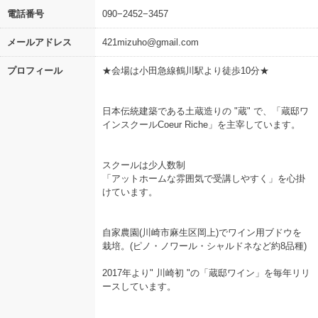
電話番号
090−2452−3457
メールアドレス
421mizuho@gmail.com
プロフィール
★会場は小田急線鶴川駅より徒歩10分★
日本伝統建築である土蔵造りの "蔵" で、「蔵邸ワ
インスクールCoeur Riche」を主宰しています。
スクールは少人数制
「アットホームな雰囲気で受講しやすく」を心掛
けています。
自家農園(川崎市麻生区岡上)でワイン用ブドウを
栽培。(ピノ・ノワール・シャルドネなど約8品種)
2017年より" 川崎初 "の「蔵邸ワイン」を毎年リリ
ースしています。